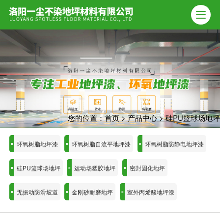
您的位置：
首页
>
产品中心
>
硅PU篮球场地坪
环氧树脂地坪漆
环氧树脂自流平地坪漆
环氧树脂防静电地坪漆
硅PU篮球场地坪
运动场塑胶地坪
密封固化地坪
无振动防滑坡道
金刚砂耐磨地坪
室外丙烯酸地坪漆