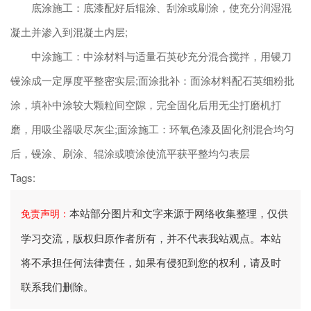
底涂施工：底漆配好后辊涂、刮涂或刷涂，使充分润湿混
凝土并渗入到混凝土内层;
中涂施工：中涂材料与适量石英砂充分混合搅拌，用镘刀
镘涂成一定厚度平整密实层;面涂批补：面涂材料配石英细粉批
涂，填补中涂较大颗粒间空隙，完全固化后用无尘打磨机打
磨，用吸尘器吸尽灰尘;面涂施工：环氧色漆及固化剂混合均匀
后，镘涂、刷涂、辊涂或喷涂使流平获平整均匀表层
Tags:
本站部分图片和文字来源于网络收集整理，仅供
免责声明：
学习交流，版权归原作者所有，并不代表我站观点。本站
将不承担任何法律责任，如果有侵犯到您的权利，请及时
联系我们删除。