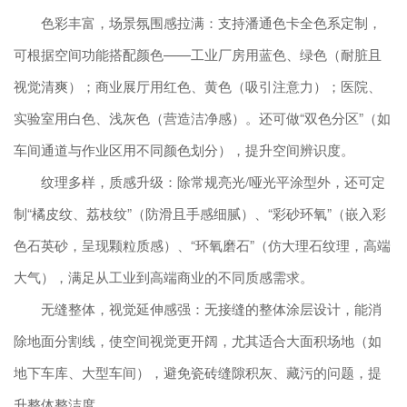
色彩丰富，场景氛围感拉满：支持潘通色卡全色系定制，
可根据空间功能搭配颜色——工业厂房用蓝色、绿色（耐脏且
视觉清爽）；商业展厅用红色、黄色（吸引注意力）；医院、
实验室用白色、浅灰色（营造洁净感）。还可做“双色分区”（如
车间通道与作业区用不同颜色划分），提升空间辨识度。
纹理多样，质感升级：除常规亮光/哑光平涂型外，还可定
制“橘皮纹、荔枝纹”（防滑且手感细腻）、“彩砂环氧”（嵌入彩
色石英砂，呈现颗粒质感）、“环氧磨石”（仿大理石纹理，高端
大气），满足从工业到高端商业的不同质感需求。
无缝整体，视觉延伸感强：无接缝的整体涂层设计，能消
除地面分割线，使空间视觉更开阔，尤其适合大面积场地（如
地下车库、大型车间），避免瓷砖缝隙积灰、藏污的问题，提
升整体整洁度。