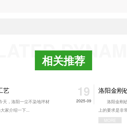
LATED DYNAM
相关推荐
19
工艺
洛阳金刚
2025-09
今天，洛阳一尘不染地坪材
洛阳金刚砂地
家介绍一下...
上的要求是非常
MORE